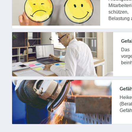
Mitarbeite
schützen,
Belastung 
Gefa
Das 
vorg
beinh
Gefäh
Heik
(Ber
Gefäh