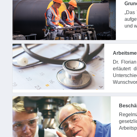
Grun
„Das 
aufge
und w
Arbeitsme
Dr. Flori
erläutert 
Unterschie
Wunschvor
Beschäf
Regelm
gesetzl
Arbeitsp