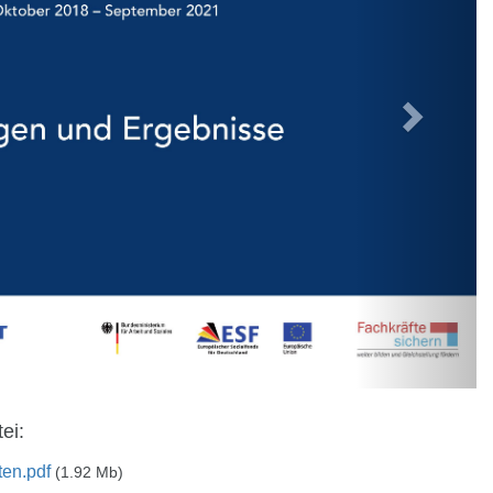
ei:
ten.pdf
(1.92 Mb)